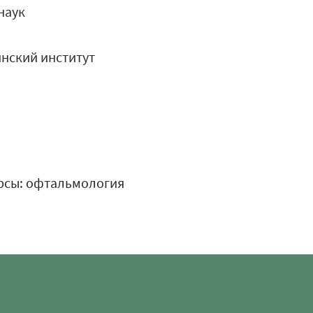
наук
нский институт
рсы: офтальмология